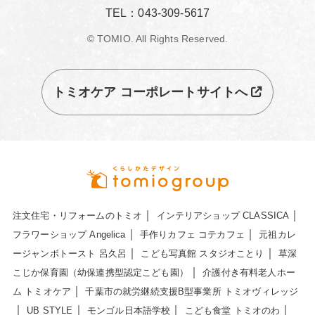
TEL：043-309-5617
© TOMIO. All Rights Reserved.
トミオケア コーポレートサイトへ
｜
｜
注文住宅・リフォームのトミオ
インテリアショップ CLASSICA
｜
｜
フラワーショップ Angelica
手作りカフェ コテカフェ
元祖カレ
｜
｜
ージャンボトースト 呂久呂
こども写真館 スタジオことり
草深
｜
こじか保育園（幼保連携型認定こども園）
介護付き有料老人ホー
｜
ム トミオケア
千葉市の就労継続支援B型事業所 トミオヴィレッジ
｜
｜
｜
｜
UB STYLE
モンゴル日本語学校
こども食堂 トミオのわ